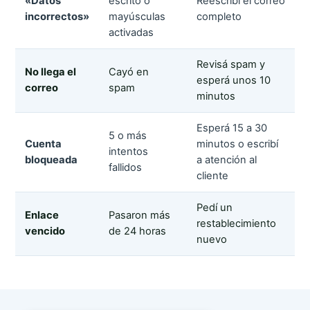
«Datos
escrito o
Reescribí el correo
incorrectos»
mayúsculas
completo
activadas
Revisá spam y
No llega el
Cayó en
esperá unos 10
correo
spam
minutos
Esperá 15 a 30
5 o más
Cuenta
minutos o escribí
intentos
bloqueada
a atención al
fallidos
cliente
Pedí un
Enlace
Pasaron más
restablecimiento
vencido
de 24 horas
nuevo