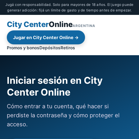
Jugá con responsabilidad. Solo para mayores de 18 años. El juego puede
generar adicción: fijá un límite de gasto y de tiempo antes de empezar.
City Center
Online
ARGENTINA
Jugar en City Center Online →
Promos y bonos
Depósitos
Retiros
Iniciar sesión en City
Center Online
Cómo entrar a tu cuenta, qué hacer si
perdiste la contraseña y cómo proteger el
acceso.