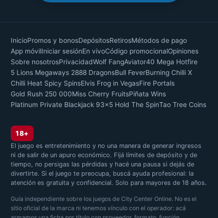
Inicio
Promos y bonos
Depósitos
Retiros
Métodos de pago
App móvil
Iniciar sesión
En vivo
Código promocional
Opiniones
Sobre nosotros
Privacidad
Wolf Fang
Aviator
40 Mega Hotfire
5 Lions Megaways 2
888 Dragons
Bull Fever
Burning Chilli X
Chilli Heat Spicy Spins
Elvis Frog in Vegas
Fire Portals
Gold Rush 250 000
Miss Cherry Fruits
Piñata Wins
Platinum Private Blackjack 9
3x5 Hold The Spin
Tao Tree Coins
18+
El juego es entretenimiento y no una manera de generar ingresos
ni de salir de un apuro económico. Fijá límites de depósito y de
tiempo, no persigas las pérdidas y hacé una pausa si dejás de
divertirte. Si el juego te preocupa, buscá ayuda profesional: la
atención es gratuita y confidencial. Solo para mayores de 18 años.
Guía independiente sobre los juegos de City Center Online. No es el
sitio oficial de la marca ni tenemos vínculo con el operador: acá
armamos una ficha por título con proveedor, formato, función